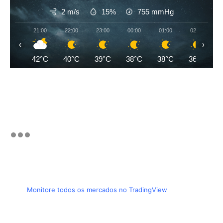
2 m/s
15%
755
mmHg
21:00
22:00
23:00
00:00
01:00
02:00
‹
›
42°C
40°C
39°C
38°C
38°C
36°C
Monitore todos os mercados no TradingView