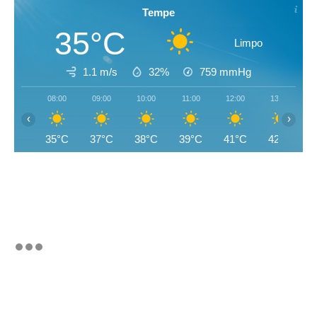
Tempe
35°C
Limpo
1.1 m/s
32%
759
mmHg
08:00
09:00
10:00
11:00
12:00
13:00
‹
›
35°C
37°C
38°C
39°C
41°C
42°C