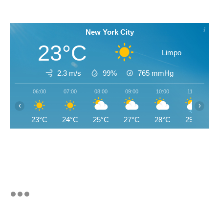
New York City
23°C
Limpo
2.3 m/s
99%
765
mmHg
06:00
07:00
08:00
09:00
10:00
11:00
‹
›
23°C
24°C
25°C
27°C
28°C
29°C