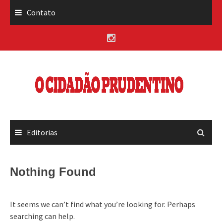
Skip
Contato
to
content
Editorias
Nothing Found
It seems we can’t find what you’re looking for. Perhaps
searching can help.