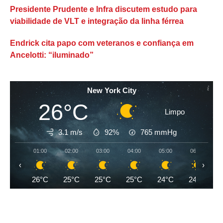
Presidente Prudente e Infra discutem estudo para
viabilidade de VLT e integração da linha férrea
Endrick cita papo com veteranos e confiança em
Ancelotti: “iluminado”
New York City
26°C
Limpo
3.1 m/s
92%
765
mmHg
01:00
02:00
03:00
04:00
05:00
06:00
‹
›
26°C
25°C
25°C
25°C
24°C
24°C