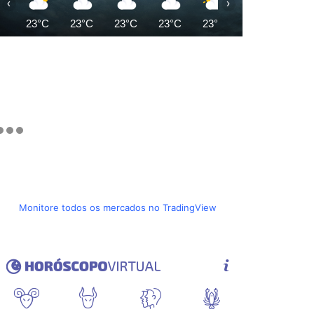
‹
›
23°C
23°C
23°C
23°C
23°C
24°C
25°C
Monitore todos os mercados no TradingView