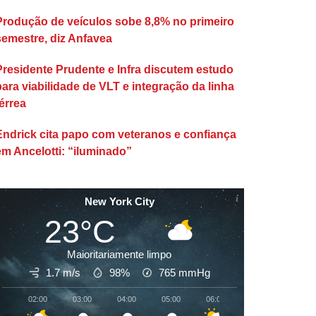
Produção de veículos sobe 8,8% no primeiro
semestre, diz Anfavea
Presidente Prudente e Infra discutem estudo
para viabilidade de VLT e integração da linha
érrea
Endrick cita papo com veteranos e confiança
em Ancelotti: “iluminado”
New York City
23°C
Maioritariamente limpo
1.7 m/s
98%
765
mmHg
02:00
03:00
04:00
05:00
06:00
07:00
08:00