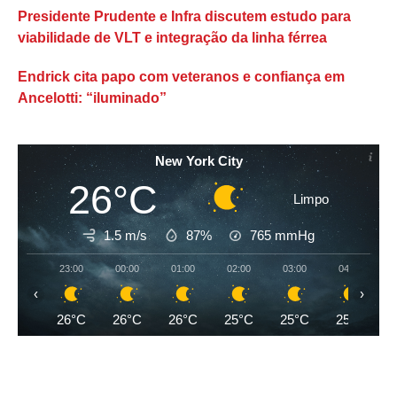
Presidente Prudente e Infra discutem estudo para
viabilidade de VLT e integração da linha férrea
Endrick cita papo com veteranos e confiança em
Ancelotti: “iluminado”
New York City
26°C
Limpo
1.5 m/s
87%
765
mmHg
23:00
00:00
01:00
02:00
03:00
04:00
‹
›
26°C
26°C
26°C
25°C
25°C
25°C