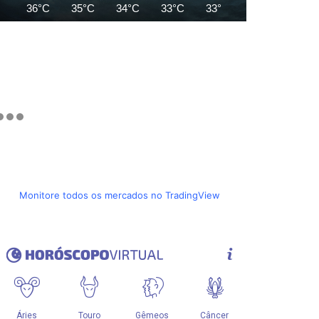
36°C
35°C
34°C
33°C
33°C
34°C
35°C
Monitore todos os mercados no TradingView