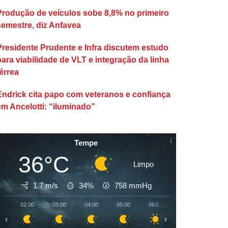
Produção de veículos sobe 8,8% no primeiro
semestre, diz Anfavea
Presidente Prudente e Infra discutem estudo
para viabilidade de VLT e integração da linha
érrea
Endrick cita papo com veteranos e confiança
em Ancelotti: “iluminado”
Tempe
36°C
Limpo
1.7 m/s
34%
758
mmHg
02:00
03:00
04:00
05:00
06:00
07:00
08:00
‹
›