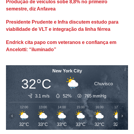
Produção de veículos sobe 8,8% no primeiro
semestre, diz Anfavea
Presidente Prudente e Infra discutem estudo para
viabilidade de VLT e integração da linha férrea
Endrick cita papo com veteranos e confiança em
Ancelotti: “iluminado”
New York City
32°C
Chuvisco
3.1 m/s
52%
765
mmHg
12:00
13:00
14:00
15:00
16:00
17:00
‹
›
32°C
33°C
33°C
33°C
32°C
32°C