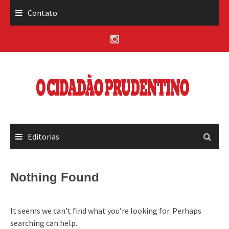
Skip
Contato
to
content
Editorias
Nothing Found
It seems we can’t find what you’re looking for. Perhaps
searching can help.