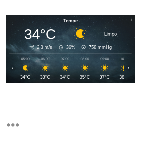
Tempe
34°C
Limpo
2.3 m/s
36%
758
mmHg
05:00
06:00
07:00
08:00
09:00
10:00
‹
›
34°C
33°C
34°C
35°C
37°C
38°C