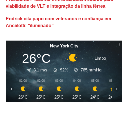
viabilidade de VLT e integração da linha férrea
Endrick cita papo com veteranos e confiança em
Ancelotti: “iluminado”
New York City
26°C
Limpo
3.1 m/s
92%
765
mmHg
01:00
02:00
03:00
04:00
05:00
06:00
‹
›
26°C
25°C
25°C
25°C
24°C
24°C