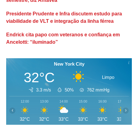
semestre, diz Anfavea
Presidente Prudente e Infra discutem estudo para
viabilidade de VLT e integração da linha férrea
Endrick cita papo com veteranos e confiança em
Ancelotti: “iluminado”
New York City
32°C
Limpo
3.3 m/s
50%
762
mmHg
12:00
13:00
14:00
15:00
16:00
17:00
‹
›
32°C
32°C
33°C
33°C
33°C
33°C