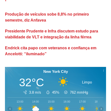
Produção de veículos sobe 8,8% no primeiro
semestre, diz Anfavea
Presidente Prudente e Infra discutem estudo para
viabilidade de VLT e integração da linha férrea
Endrick cita papo com veteranos e confiança em
Ancelotti: “iluminado”
New York City
32°C
Limpo
3.8 m/s
45%
762
mmHg
13:00
14:00
15:00
16:00
17:00
18:00
‹
›