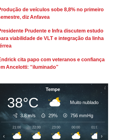
Produção de veículos sobe 8,8% no primeiro
semestre, diz Anfavea
Presidente Prudente e Infra discutem estudo
para viabilidade de VLT e integração da linha
érrea
Endrick cita papo com veteranos e confiança
em Ancelotti: “iluminado”
Tempe
38°C
Muito nublado
3.8 m/s
29%
756
mmHg
21:00
22:00
23:00
00:00
01:00
02:00
03:00
‹
›