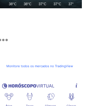
38°C
38°C
37°C
37°C
37°C
36°C
35°C
Monitore todos os mercados no TradingView