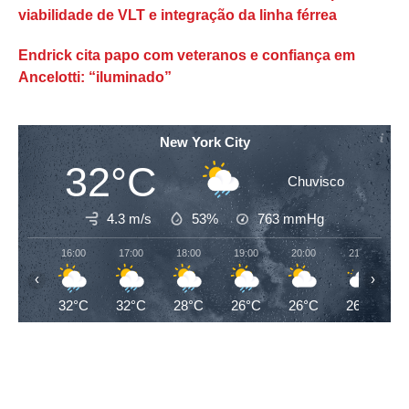
viabilidade de VLT e integração da linha férrea
Endrick cita papo com veteranos e confiança em
Ancelotti: “iluminado”
New York City
32°C
Chuvisco
4.3 m/s
53%
763
mmHg
16:00
17:00
18:00
19:00
20:00
21:00
‹
›
32°C
32°C
28°C
26°C
26°C
26°C