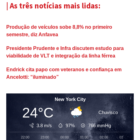
| As três notícias mais lidas:
Produção de veículos sobe 8,8% no primeiro
semestre, diz Anfavea
Presidente Prudente e Infra discutem estudo para
viabilidade de VLT e integração da linha férrea
Endrick cita papo com veteranos e confiança em
Ancelotti: “iluminado”
New York City
24°C
Chuvisco
3.8 m/s
97%
766
mmHg
22:00
23:00
00:00
01:00
02:00
03:00