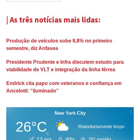
| As três notícias mais lidas:
Produção de veículos sobe 8,8% no primeiro
semestre, diz Anfavea
Presidente Prudente e Infra discutem estudo para
viabilidade de VLT e integração da linha férrea
Endrick cita papo com veteranos e confiança em
Ancelotti: “iluminado”
New York City
26°C
Maioritariamente limpo
2.5 m/s
80%
761
mmHg