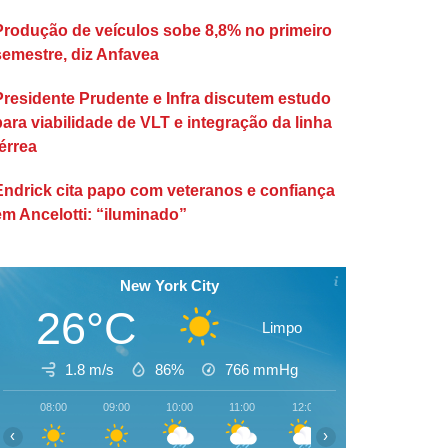
Produção de veículos sobe 8,8% no primeiro
semestre, diz Anfavea
Presidente Prudente e Infra discutem estudo
para viabilidade de VLT e integração da linha
érrea
Endrick cita papo com veteranos e confiança
em Ancelotti: “iluminado”
New York City
26°C
Limpo
1.8 m/s
86%
766
mmHg
08:00
09:00
10:00
11:00
12:00
13:00
14:00
‹
›