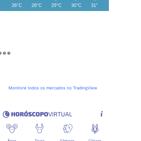
26°C
28°C
29°C
30°C
31°C
29°C
28°C
Monitore todos os mercados no TradingView