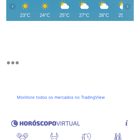
‹
›
23°C
24°C
25°C
27°C
28°C
29°C
Monitore todos os mercados no TradingView