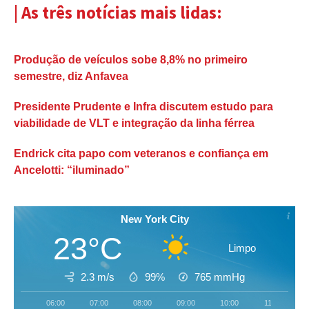
| As três notícias mais lidas:
Produção de veículos sobe 8,8% no primeiro
semestre, diz Anfavea
Presidente Prudente e Infra discutem estudo para
viabilidade de VLT e integração da linha férrea
Endrick cita papo com veteranos e confiança em
Ancelotti: “iluminado”
New York City
23°C
Limpo
2.3 m/s
99%
765
mmHg
06:00
07:00
08:00
09:00
10:00
11:00