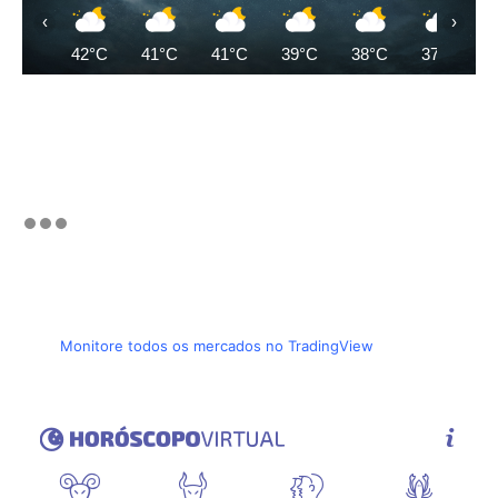
‹
›
42°C
41°C
41°C
39°C
38°C
37°C
Monitore todos os mercados no TradingView