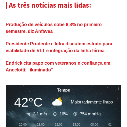
| As três notícias mais lidas:
Produção de veículos sobe 8,8% no primeiro
semestre, diz Anfavea
Presidente Prudente e Infra discutem estudo para
viabilidade de VLT e integração da linha férrea
Endrick cita papo com veteranos e confiança em
Ancelotti: “iluminado”
Tempe
42°C
Maioritariamente limpo
3.1 m/s
16%
754
mmHg
20:00
21:00
22:00
23:00
00:00
01:00