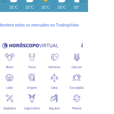
31°C
32°C
32°C
33°C
33°C
27°C
25°C
Monitore todos os mercados no TradingView