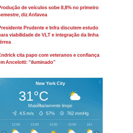
Produção de veículos sobe 8,8% no primeiro
semestre, diz Anfavea
Presidente Prudente e Infra discutem estudo
para viabilidade de VLT e integração da linha
érrea
Endrick cita papo com veteranos e confiança
em Ancelotti: “iluminado”
New York City
31°C
Maioritariamente limpo
4.5 m/s
57%
762
mmHg
12:00
13:00
14:00
15:00
16:00
17:00
18:00
‹
›