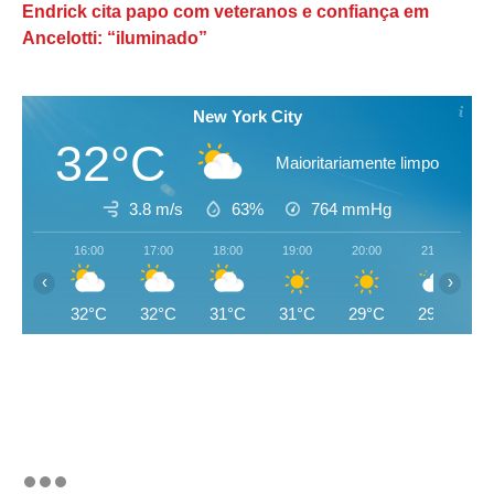
Endrick cita papo com veteranos e confiança em
Ancelotti: “iluminado”
New York City
32°C
Maioritariamente limpo
3.8 m/s
63%
764
mmHg
16:00
17:00
18:00
19:00
20:00
21:00
‹
›
32°C
32°C
31°C
31°C
29°C
29°C