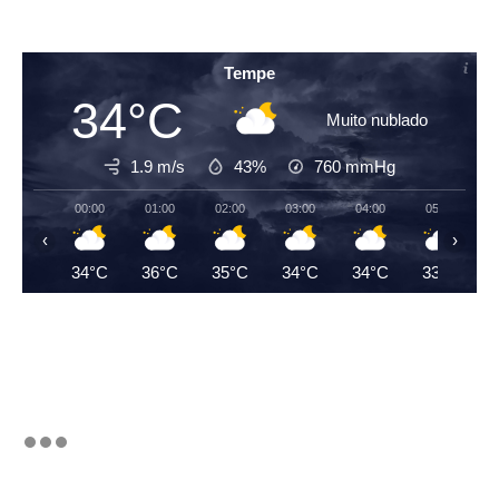
Tempe
34°C
Muito nublado
1.9 m/s
43%
760
mmHg
00:00
01:00
02:00
03:00
04:00
05:00
‹
›
34°C
36°C
35°C
34°C
34°C
33°C