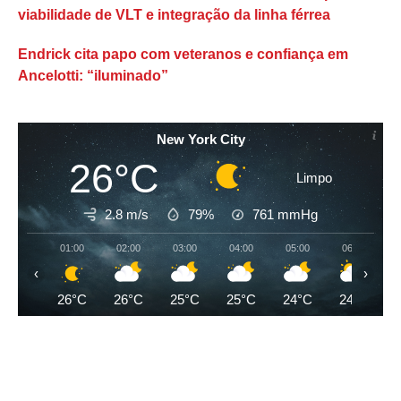
viabilidade de VLT e integração da linha férrea
Endrick cita papo com veteranos e confiança em
Ancelotti: “iluminado”
New York City
26°C
Limpo
2.8 m/s
79%
761
mmHg
01:00
02:00
03:00
04:00
05:00
06:00
‹
›
26°C
26°C
25°C
25°C
24°C
24°C