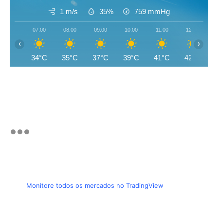
1 m/s
35%
759
mmHg
07:00
08:00
09:00
10:00
11:00
12:00
‹
›
34°C
35°C
37°C
39°C
41°C
42°C
Monitore todos os mercados no TradingView