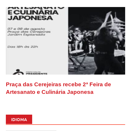
Praça das Cerejeiras recebe 2ª Feira de
Artesanato e Culinária Japonesa
IDIOMA