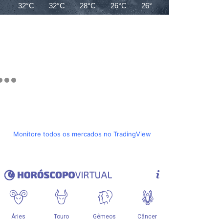
32°C
32°C
28°C
26°C
26°C
26°C
26°C
Monitore todos os mercados no TradingView