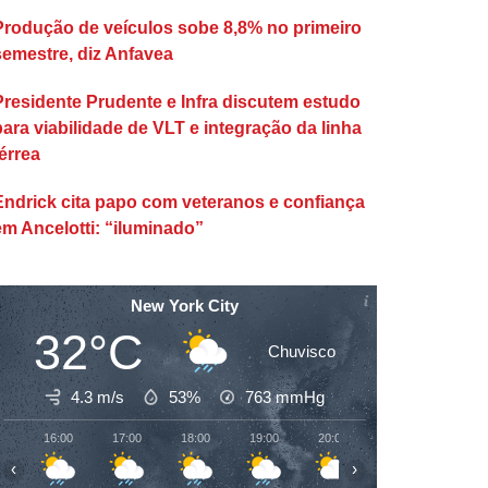
Produção de veículos sobe 8,8% no primeiro
semestre, diz Anfavea
Presidente Prudente e Infra discutem estudo
para viabilidade de VLT e integração da linha
érrea
Endrick cita papo com veteranos e confiança
em Ancelotti: “iluminado”
New York City
32°C
Chuvisco
4.3 m/s
53%
763
mmHg
16:00
17:00
18:00
19:00
20:00
21:00
22:00
‹
›