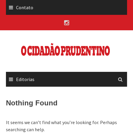
Skip
Contato
to
content
Editorias
Nothing Found
It seems we can’t find what you’re looking for. Perhaps
searching can help.