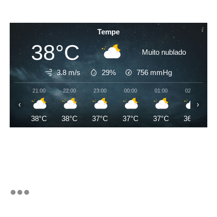
Tempe
38°C
Muito nublado
3.8 m/s
29%
756
mmHg
21:00
22:00
23:00
00:00
01:00
02:00
‹
›
38°C
38°C
37°C
37°C
37°C
36°C