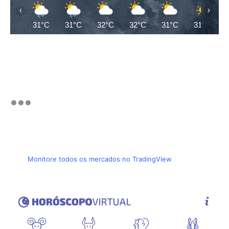
‹
›
31°C
31°C
32°C
32°C
31°C
31°C
Monitore todos os mercados no TradingView