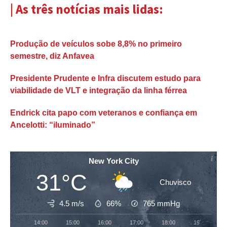
| As três notícias mais lidas:
Produção de veículos sobe 8,8% no primeiro
semestre, diz Anfavea
Presidente Prudente e Infra discutem estudo para
viabilidade de VLT e integração da linha férrea
Endrick cita papo com veteranos e confiança em
Ancelotti: “iluminado”
New York City
31°C
Chuvisco
4.5 m/s
66%
765
mmHg
14:00
15:00
16:00
17:00
18:00
19:00