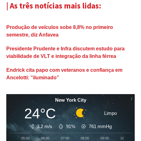
| As três notícias mais lidas:
Produção de veículos sobe 8,8% no primeiro
semestre, diz Anfavea
Presidente Prudente e Infra discutem estudo para
viabilidade de VLT e integração da linha férrea
Endrick cita papo com veteranos e confiança em
Ancelotti: “iluminado”
New York City
24°C
Limpo
3.2 m/s
91%
761
mmHg
05:00
06:00
07:00
08:00
09:00
10:00