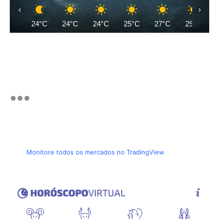
‹
›
24°C
24°C
24°C
25°C
27°C
29°C
Monitore todos os mercados no TradingView