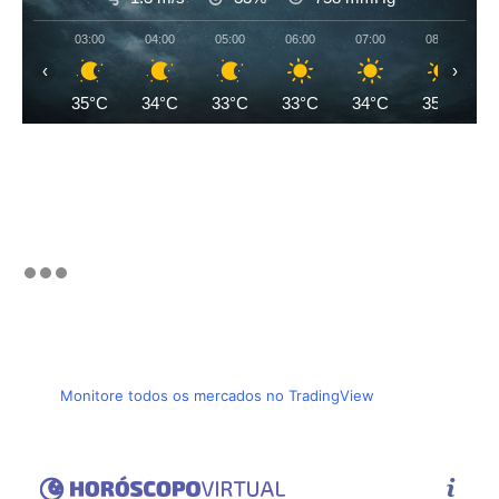
03:00
04:00
05:00
06:00
07:00
08:00
‹
›
35°C
34°C
33°C
33°C
34°C
35°C
Monitore todos os mercados no TradingView