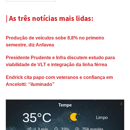
| As três notícias mais lidas:
Produção de veículos sobe 8,8% no primeiro
semestre, diz Anfavea
Presidente Prudente e Infra discutem estudo para
viabilidade de VLT e integração da linha férrea
Endrick cita papo com veteranos e confiança em
Ancelotti: “iluminado”
Tempe
35°C
Limpo
1.3 m/s
33%
758
mmHg