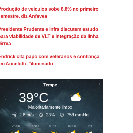
Produção de veículos sobe 8,8% no primeiro
semestre, diz Anfavea
Presidente Prudente e Infra discutem estudo
para viabilidade de VLT e integração da linha
érrea
Endrick cita papo com veteranos e confiança
em Ancelotti: “iluminado”
Tempe
39°C
Maioritariamente limpo
2.6 m/s
23%
758
mmHg
23:00
00:00
01:00
02:00
03:00
04:00
05:00