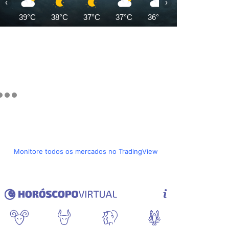
‹
›
39°C
38°C
37°C
37°C
36°C
35°C
34°C
Monitore todos os mercados no TradingView