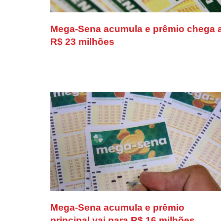
Mega-Sena acumula e prêmio chega 
R$ 23 milhões
Mega-Sena acumula e prêmio
principal vai para R$ 16 milhões