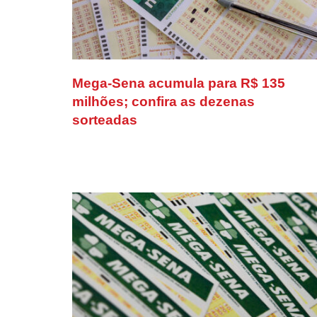
Mega-Sena acumula para R$ 135
milhões; confira as dezenas
sorteadas