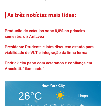
| As três notícias mais lidas:
Produção de veículos sobe 8,8% no primeiro
semestre, diz Anfavea
Presidente Prudente e Infra discutem estudo para
viabilidade de VLT e integração da linha férrea
Endrick cita papo com veteranos e confiança em
Ancelotti: “iluminado”
New York City
26°C
Limpo
1.8 m/s
86%
766
mmHg