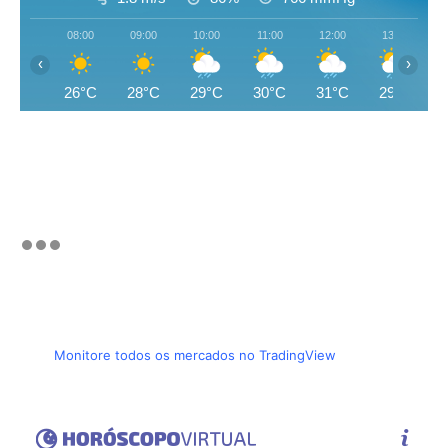
08:00
09:00
10:00
11:00
12:00
13:00
‹
›
26°C
28°C
29°C
30°C
31°C
29°C
Monitore todos os mercados no TradingView