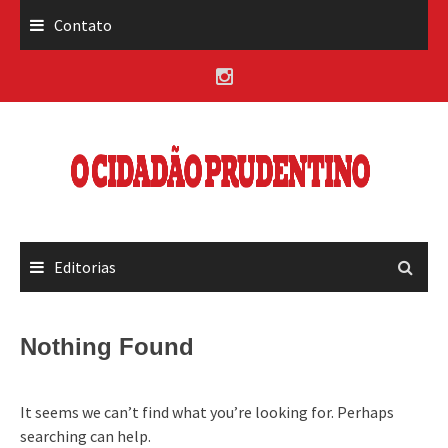
Skip
Contato
to
content
Editorias
Nothing Found
It seems we can’t find what you’re looking for. Perhaps
searching can help.