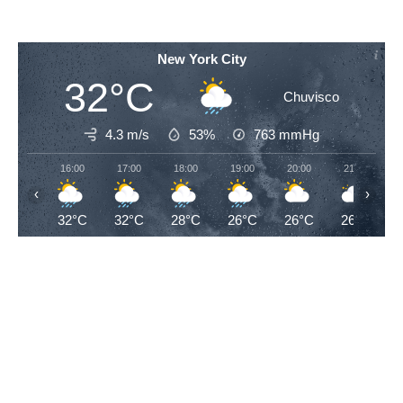
New York City
32°C
Chuvisco
4.3 m/s
53%
763
mmHg
16:00
17:00
18:00
19:00
20:00
21:00
‹
›
32°C
32°C
28°C
26°C
26°C
26°C