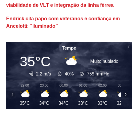
viabilidade de VLT e integração da linha férrea
Endrick cita papo com veteranos e confiança em
Ancelotti: “iluminado”
Tempe
35°C
Muito nublado
2.2 m/s
40%
759
mmHg
22:00
23:00
00:00
01:00
02:00
03:00
‹
›
35°C
34°C
34°C
33°C
33°C
32°C