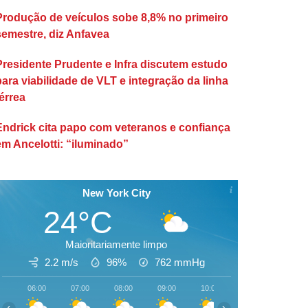
Produção de veículos sobe 8,8% no primeiro
semestre, diz Anfavea
Presidente Prudente e Infra discutem estudo
para viabilidade de VLT e integração da linha
érrea
Endrick cita papo com veteranos e confiança
em Ancelotti: “iluminado”
New York City
24°C
Maioritariamente limpo
2.2 m/s
96%
762
mmHg
06:00
07:00
08:00
09:00
10:00
11:00
12:00
‹
›