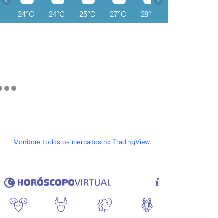
24°C
24°C
25°C
27°C
28°C
29°C
30°C
Monitore todos os mercados no TradingView