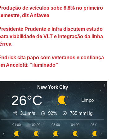
Produção de veículos sobe 8,8% no primeiro
semestre, diz Anfavea
Presidente Prudente e Infra discutem estudo
para viabilidade de VLT e integração da linha
érrea
Endrick cita papo com veteranos e confiança
em Ancelotti: “iluminado”
New York City
26°C
Limpo
3.1 m/s
92%
765
mmHg
01:00
02:00
03:00
04:00
05:00
06:00
07:00
‹
›