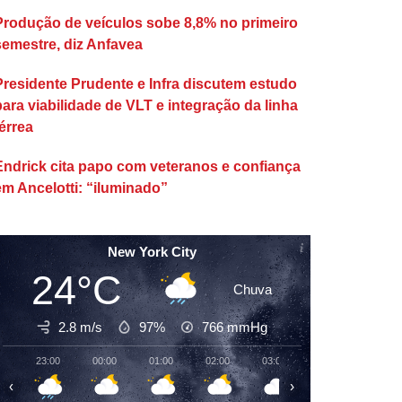
Produção de veículos sobe 8,8% no primeiro
semestre, diz Anfavea
Presidente Prudente e Infra discutem estudo
para viabilidade de VLT e integração da linha
érrea
Endrick cita papo com veteranos e confiança
em Ancelotti: “iluminado”
New York City
24°C
Chuva
2.8 m/s
97%
766
mmHg
23:00
00:00
01:00
02:00
03:00
04:00
05:00
‹
›