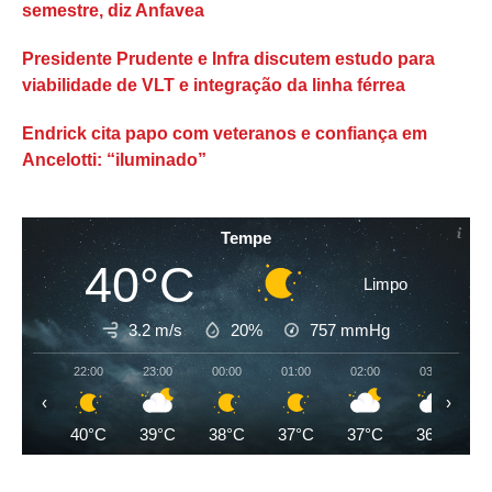
semestre, diz Anfavea
Presidente Prudente e Infra discutem estudo para
viabilidade de VLT e integração da linha férrea
Endrick cita papo com veteranos e confiança em
Ancelotti: “iluminado”
Tempe
40°C
Limpo
3.2 m/s
20%
757
mmHg
22:00
23:00
00:00
01:00
02:00
03:00
‹
›
40°C
39°C
38°C
37°C
37°C
36°C