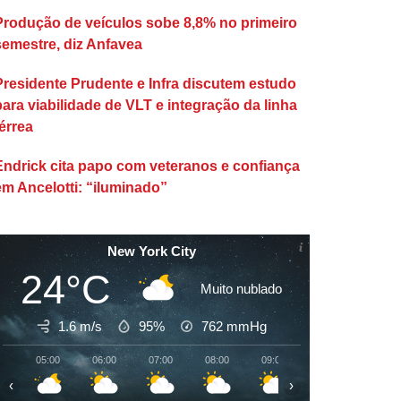
Produção de veículos sobe 8,8% no primeiro
semestre, diz Anfavea
Presidente Prudente e Infra discutem estudo
para viabilidade de VLT e integração da linha
érrea
Endrick cita papo com veteranos e confiança
em Ancelotti: “iluminado”
New York City
24°C
Muito nublado
1.6 m/s
95%
762
mmHg
05:00
06:00
07:00
08:00
09:00
10:00
11:00
‹
›