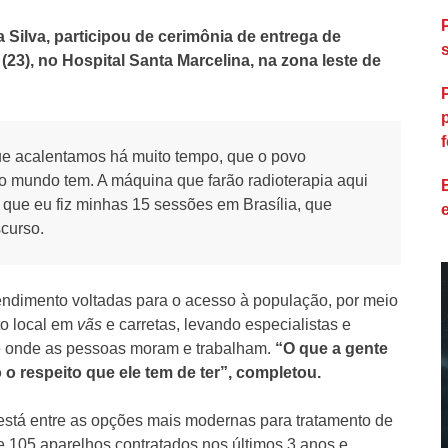
a Silva, participou de cerimônia de entrega de
(23), no Hospital Santa Marcelina, na zona leste de
f
ue acalentamos há muito tempo, que o povo
do mundo tem. A máquina que farão radioterapia aqui
que eu fiz minhas 15 sessões em Brasília, que
scurso.
ndimento voltadas para o acesso à população, por meio
to local em
vãs
e carretas, levando especialistas e
de onde as pessoas moram e trabalham.
“O que a gente
 o respeito que ele tem de ter”, completou.
 está entre as opções mais modernas para tratamento de
e 105 aparelhos contratados nos últimos 3 anos e