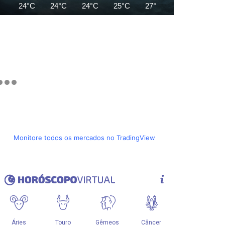
24°C
24°C
24°C
25°C
27°C
28°C
29°C
Monitore todos os mercados no TradingView