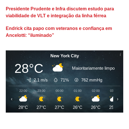
Presidente Prudente e Infra discutem estudo para
viabilidade de VLT e integração da linha férrea
Endrick cita papo com veteranos e confiança em
Ancelotti: “iluminado”
New York City
28°C
Maioritariamente limpo
2.1 m/s
71%
762
mmHg
22:00
23:00
00:00
01:00
02:00
03:00
‹
›
28°C
27°C
27°C
26°C
26°C
25°C