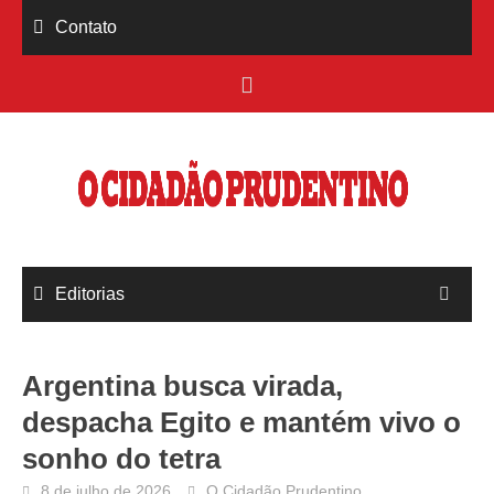
Skip
Contato
to
content
Editorias
Argentina busca virada,
despacha Egito e mantém vivo o
sonho do tetra
8 de julho de 2026
O Cidadão Prudentino