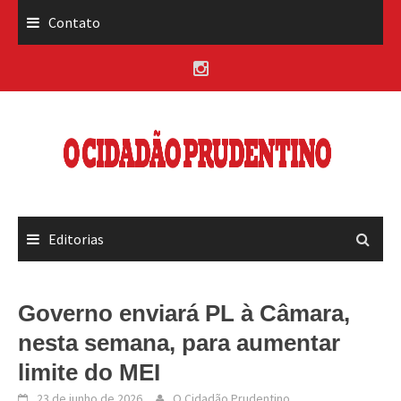
Skip
Contato
to
content
Editorias
Governo enviará PL à Câmara,
nesta semana, para aumentar
limite do MEI
23 de junho de 2026
O Cidadão Prudentino