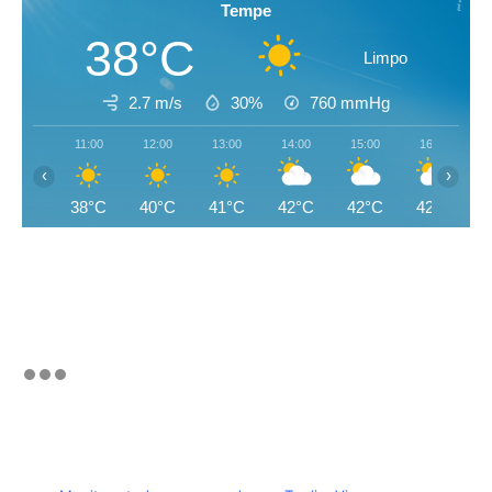
Tempe
38°C
Limpo
2.7 m/s
30%
760
mmHg
11:00
12:00
13:00
14:00
15:00
16:00
‹
›
38°C
40°C
41°C
42°C
42°C
42°C