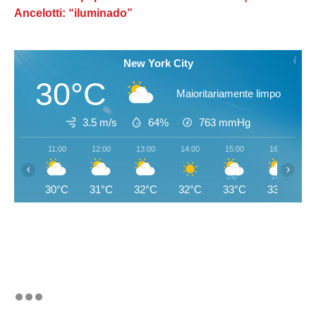
Ancelotti: “iluminado”
New York City
30°C
Maioritariamente limpo
3.5 m/s
64%
763
mmHg
11:00
12:00
13:00
14:00
15:00
16:00
‹
›
30°C
31°C
32°C
32°C
33°C
33°C