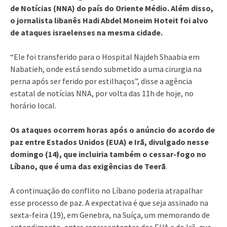
de Notícias (NNA) do país do Oriente Médio. Além disso,
o jornalista libanês Hadi Abdel Moneim Hoteit foi alvo
de ataques israelenses na mesma cidade.
“Ele foi transferido para o Hospital Najdeh Shaabia em
Nabatieh, onde está sendo submetido a uma cirurgia na
perna após ser ferido por estilhaços”, disse a agência
estatal de notícias NNA, por volta das 11h de hoje, no
horário local.
Os ataques ocorrem horas após o anúncio do acordo de
paz entre Estados Unidos (EUA) e Irã, divulgado nesse
domingo (14), que incluiria também o cessar-fogo no
Líbano, que é uma das exigências de Teerã
.
A continuação do conflito no Líbano poderia atrapalhar
esse processo de paz. A expectativa é que seja assinado na
sexta-feira (19), em Genebra, na Suíça, um memorando de
entendimento, entre representantes dos EUA e do Irã, que