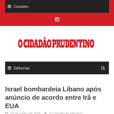
Skip
Contato
to
content
Editorias
Israel bombardeia Líbano após
anúncio de acordo entre Irã e
EUA
16 de junho de 2026
O Cidadão Prudentino