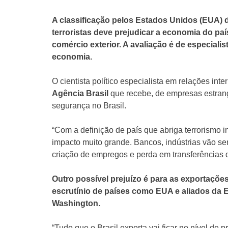
A classificação pelos Estados Unidos (EUA) 
terroristas deve prejudicar a economia do pa
comércio exterior. A avaliação é de especialis
economia.
O cientista político especialista em relações int
Agência Brasil
que recebe, de empresas estrang
segurança no Brasil.
“Com a definição de país que abriga terrorismo i
impacto muito grande. Bancos, indústrias vão s
criação de empregos e perda em transferências de
Outro possível prejuízo é para as exportações
escrutínio de países como EUA e aliados da E
Washington.
“Tudo que o Brasil exporta vai ficar no nível de 