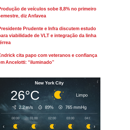
Produção de veículos sobe 8,8% no primeiro
semestre, diz Anfavea
Presidente Prudente e Infra discutem estudo
para viabilidade de VLT e integração da linha
érrea
Endrick cita papo com veteranos e confiança
em Ancelotti: “iluminado”
New York City
26°C
Limpo
2.2 m/s
89%
765
mmHg
00:00
01:00
02:00
03:00
04:00
05:00
06:00
‹
›