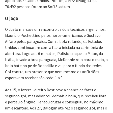
apoio aos Estados Unidos. Por fim, a FIFA divulgou que
70.492 pessoas foram ao Sofi Stadium.
O jogo
O duelo marcava um encontro de dois técnicos argentinos,
Maurício Pochettino pelos norte-americanos e Gustavo
Alfaro pelos paraguaios. Com a bola rolando, os Estados
Unidos continuaram com a festa iniciada na cerimônia de
abertura. Logo aos 6 minutos, Pulisic, craque do Milan, da
Itália, invade a área paraguaia, McKennie rola para o meio, a
bola bate no pé de Bobadilla e vai para o fundo das redes.
Gol contra, um presente que nem mesmo os anfitriões
esperavam receber tão cedo: 1 a 0.
Aos 15, o lateral-direito Dest teve a chance de fazer o
segundo gol, mas adiantou demais a bola, que recebeu livre,
e perdeu o ângulo. Tentou cruzar e conseguiu, no máximo,
um escanteio. Aos 27, Balogun até fez o segundo gol, mas o