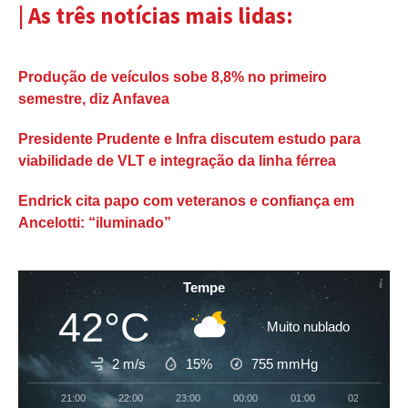
| As três notícias mais lidas:
Produção de veículos sobe 8,8% no primeiro
semestre, diz Anfavea
Presidente Prudente e Infra discutem estudo para
viabilidade de VLT e integração da linha férrea
Endrick cita papo com veteranos e confiança em
Ancelotti: “iluminado”
Tempe
42°C
Muito nublado
2 m/s
15%
755
mmHg
21:00
22:00
23:00
00:00
01:00
02:00