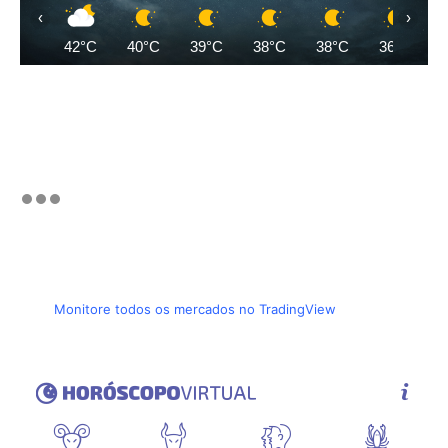
‹
›
42°C
40°C
39°C
38°C
38°C
36°C
Monitore todos os mercados no TradingView