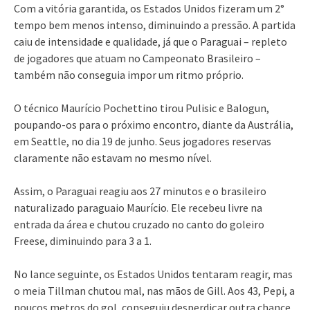
Com a vitória garantida, os Estados Unidos fizeram um 2°
tempo bem menos intenso, diminuindo a pressão. A partida
caiu de intensidade e qualidade, já que o Paraguai – repleto
de jogadores que atuam no Campeonato Brasileiro –
também não conseguia impor um ritmo próprio.
O técnico Maurício Pochettino tirou Pulisic e Balogun,
poupando-os para o próximo encontro, diante da Austrália,
em Seattle, no dia 19 de junho. Seus jogadores reservas
claramente não estavam no mesmo nível.
Assim, o Paraguai reagiu aos 27 minutos e o brasileiro
naturalizado paraguaio Maurício. Ele recebeu livre na
entrada da área e chutou cruzado no canto do goleiro
Freese, diminuindo para 3 a 1.
No lance seguinte, os Estados Unidos tentaram reagir, mas
o meia Tillman chutou mal, nas mãos de Gill. Aos 43, Pepi, a
poucos metros do gol, conseguiu desperdiçar outra chance