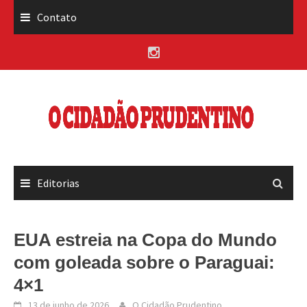
Skip
Contato
to
content
Editorias
EUA estreia na Copa do Mundo
com goleada sobre o Paraguai:
4×1
13 de junho de 2026
O Cidadão Prudentino