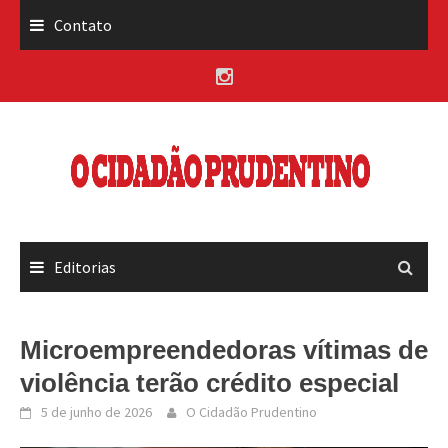
Skip
Contato
to
content
Editorias
Microempreendedoras vítimas de
violência terão crédito especial
5 de junho de 2026
O Cidadão Prudentino