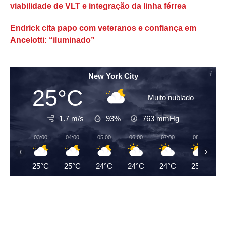
viabilidade de VLT e integração da linha férrea
Endrick cita papo com veteranos e confiança em
Ancelotti: “iluminado”
New York City
25°C
Muito nublado
1.7 m/s
93%
763
mmHg
03:00
04:00
05:00
06:00
07:00
08:00
‹
›
25°C
25°C
24°C
24°C
24°C
25°C