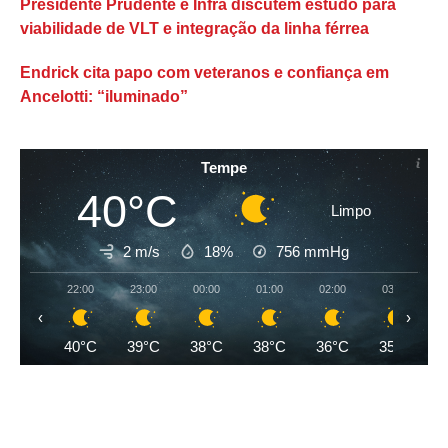
Presidente Prudente e Infra discutem estudo para
viabilidade de VLT e integração da linha férrea
Endrick cita papo com veteranos e confiança em
Ancelotti: “iluminado”
Tempe
40°C
Limpo
2 m/s
18%
756
mmHg
22:00
23:00
00:00
01:00
02:00
03:00
‹
›
40°C
39°C
38°C
38°C
36°C
35°C