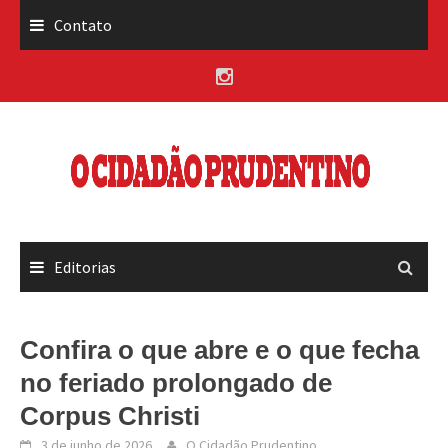
Skip
Contato
to
content
Editorias
Confira o que abre e o que fecha
no feriado prolongado de
Corpus Christi
3 de junho de 2026
O Cidadão Prudentino