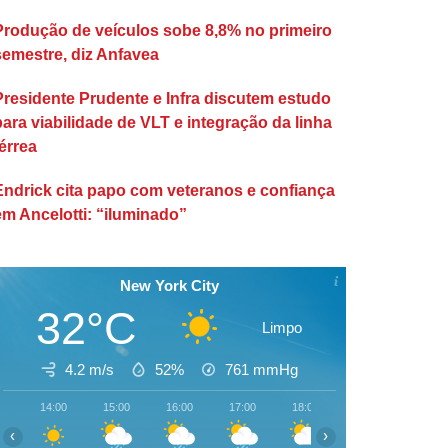
Produção de veículos sobe 8,8% no primeiro
semestre, diz Anfavea
Presidente Prudente e Infra discutem estudo
para viabilidade de VLT e integração da linha
érrea
Endrick cita papo com veteranos e confiança
em Ancelotti: “iluminado”
New York City
32°C
Limpo
4.2 m/s
52%
761
mmHg
14:00
15:00
16:00
17:00
18:00
19:00
20:00
‹
›