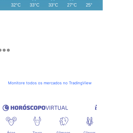
32°C
33°C
33°C
27°C
25°C
26°C
26°C
Monitore todos os mercados no TradingView