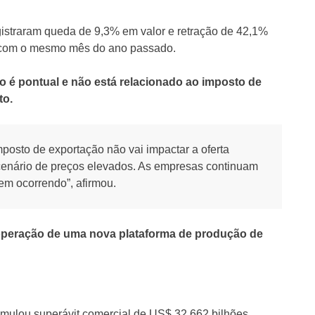
egistraram queda de 9,3% em valor e retração de 42,1%
com o mesmo mês do ano passado.
o é pontual e não está relacionado ao imposto de
to.
mposto de exportação não vai impactar a oferta
m cenário de preços elevados. As empresas continuam
em ocorrendo”, afirmou.
operação de uma nova plataforma de produção de
umulou superávit comercial de US$ 32,662 bilhões,