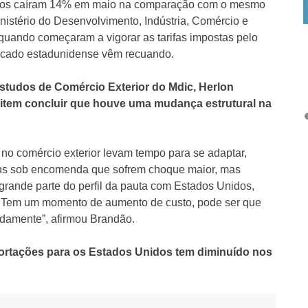
nidos caíram 14% em maio na comparação com o mesmo
inistério do Desenvolvimento, Indústria, Comércio e
quando começaram a vigorar as tarifas impostas pelo
rcado estadunidense vêm recuando.
 Estudos de Comércio Exterior do Mdic, Herlon
item concluir que houve uma mudança estrutural na
 no comércio exterior levam tempo para se adaptar,
ns sob encomenda que sofrem choque maior, mas
grande parte do perfil da pauta com Estados Unidos,
fé. Tem um momento de aumento de custo, pode ser que
idamente”, afirmou Brandão.
portações para os Estados Unidos tem diminuído nos