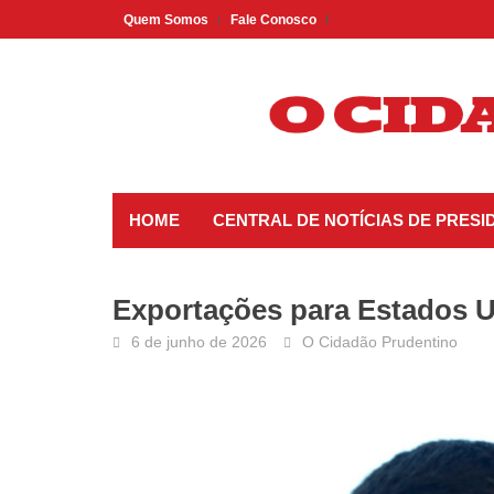
Skip
Quem Somos
Fale Conosco
to
content
HOME
CENTRAL DE NOTÍCIAS DE PRES
Exportações para Estados 
6 de junho de 2026
O Cidadão Prudentino