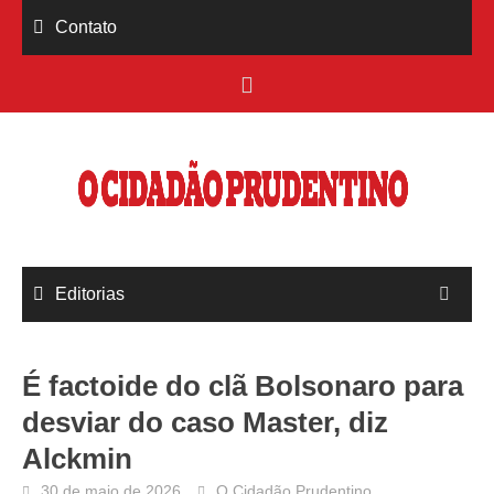
Skip
Contato
to
content
Editorias
É factoide do clã Bolsonaro para
desviar do caso Master, diz
Alckmin
30 de maio de 2026
O Cidadão Prudentino