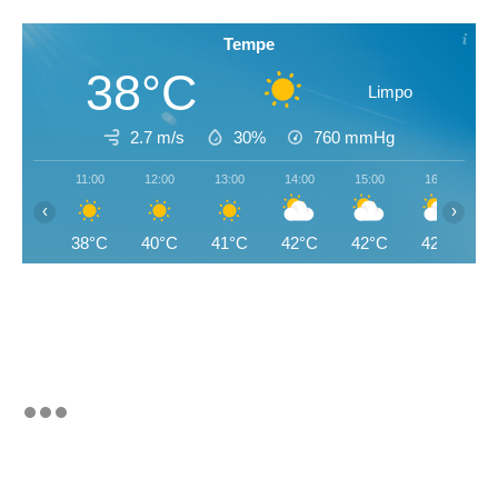
Tempe
38°C
Limpo
2.7 m/s
30%
760
mmHg
11:00
12:00
13:00
14:00
15:00
16:00
‹
›
38°C
40°C
41°C
42°C
42°C
42°C