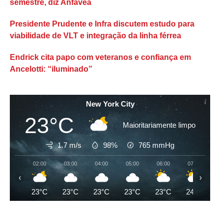
semestre, diz Anfavea
Presidente Prudente e Infra discutem estudo para
viabilidade de VLT e integração da linha férrea
Endrick cita papo com veteranos e confiança em
Ancelotti: “iluminado”
New York City
23°C
Maioritariamente limpo
1.7 m/s
98%
765
mmHg
02:00
03:00
04:00
05:00
06:00
07:00
‹
›
23°C
23°C
23°C
23°C
23°C
24°C