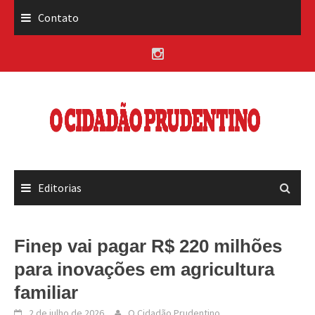
Skip
Contato
to
content
Editorias
Finep vai pagar R$ 220 milhões
para inovações em agricultura
familiar
2 de julho de 2026
O Cidadão Prudentino