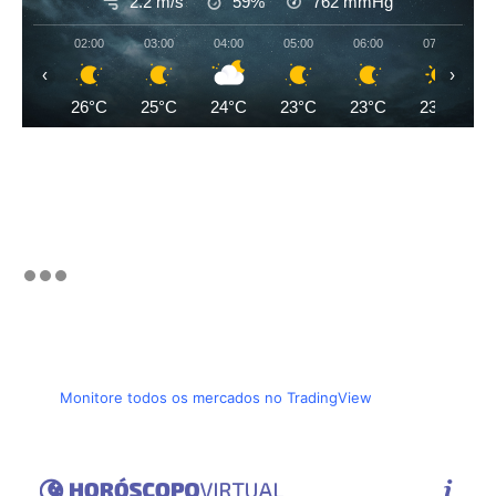
2.2 m/s
59%
762
mmHg
02:00
03:00
04:00
05:00
06:00
07:00
‹
›
26°C
25°C
24°C
23°C
23°C
23°C
Monitore todos os mercados no TradingView