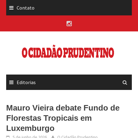
Skip
Contato
to
content
Editorias
Mauro Vieira debate Fundo de
Florestas Tropicais em
Luxemburgo
5 de junho de 2026
O Cidadão Prudentino